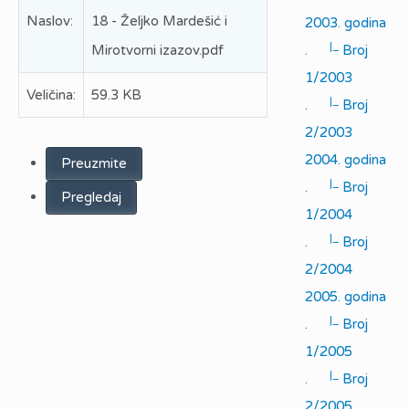
Naslov:
18 - Željko Mardešić i
2003. godina
|_
Mirotvorni izazov.pdf
.
Broj
1/2003
Veličina:
59.3 KB
|_
.
Broj
2/2003
2004. godina
Preuzmite
|_
.
Broj
Pregledaj
1/2004
|_
.
Broj
2/2004
2005. godina
|_
.
Broj
1/2005
|_
.
Broj
2/2005