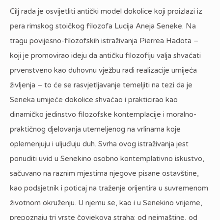
Cilj rada je osvijetliti antički model dokolice koji proizlazi iz
pera rimskog stoičkog filozofa Lucija Aneja Seneke. Na
tragu povijesno-filozofskih istraživanja Pierrea Hadota –
koji je promovirao ideju da antičku filozofiju valja shvaćati
prvenstveno kao duhovnu vježbu radi realizacije umijeća
življenja – to će se rasvjetljavanje temeljiti na tezi da je
Seneka umijeće dokolice shvaćao i prakticirao kao
dinamičko jedinstvo filozofske kontemplacije i moralno-
praktičnog djelovanja utemeljenog na vrlinama koje
oplemenjuju i uljuđuju duh. Svrha ovog istraživanja jest
ponuditi uvid u Senekino osobno kontemplativno iskustvo,
sačuvano na raznim mjestima njegove pisane ostavštine,
kao podsjetnik i poticaj na traženje orijentira u suvremenom
životnom okruženju. U njemu se, kao i u Senekino vrijeme,
prepoznaju tri vrste čovjekova straha: od neimaštine, od