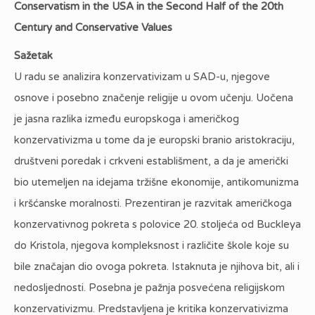
Conservatism in the USA in the Second Half of the 20th
Century and Conservative Values
Sažetak
U radu se analizira konzervativizam u SAD-u, njegove
osnove i posebno značenje religije u ovom učenju. Uočena
je jasna razlika između europskoga i američkog
konzervativizma u tome da je europski branio aristokraciju,
društveni poredak i crkveni establišment, a da je američki
bio utemeljen na idejama tržišne ekonomije, antikomunizma
i kršćanske moralnosti. Prezentiran je razvitak američkoga
konzervativnog pokreta s polovice 20. stoljeća od Buckleya
do Kristola, njegova kompleksnost i različite škole koje su
bile značajan dio ovoga pokreta. Istaknuta je njihova bit, ali i
nedosljednosti. Posebna je pažnja posvećena religijskom
konzervativizmu. Predstavljena je kritika konzervativizma